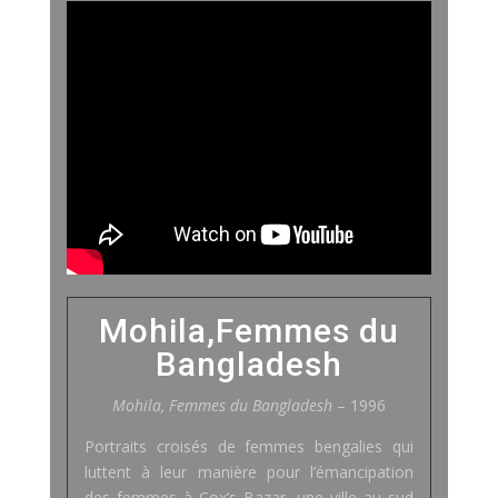
Mohila,Femmes du
Bangladesh
Mohila, Femmes du Bangladesh
– 1996
Portraits croisés de femmes bengalies qui
luttent à leur manière pour l’émancipation
des femmes à Cox’s Bazar, une ville au sud