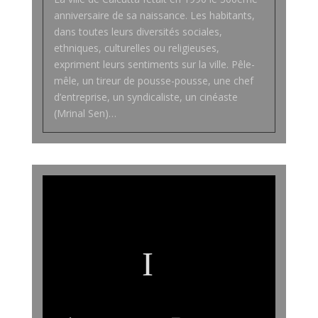
anniversaire de sa naissance. Les habitants,
dans toutes leurs diversités sociales,
ethniques, culturelles ou religieuses,
expriment leurs sentiments sur la ville. Pêle-
mêle, un tireur de pousse-pousse, une chef
d’entreprise, un syndicaliste, un cinéaste
(Mrinal Sen)…