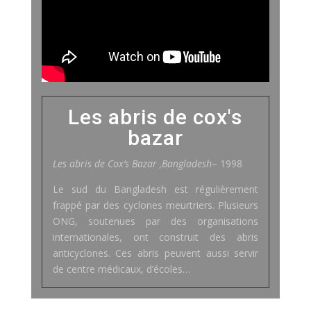
Les abris de cox's
bazar
Les abris de Cox’s Bazar ,Bangladesh
– 1998
Le sud du Bangladesh est régulièrement
frappé par des cyclones meurtriers. Plusieurs
ONG, soutenues par des organisations
internationales, ont construit des abris
anticyclones. Ces abris peuvent aussi servir
de centre médicaux, d’écoles…