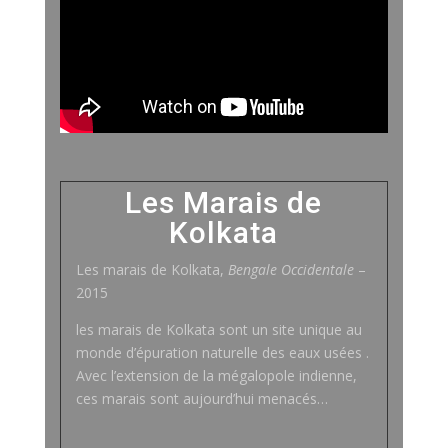
Les Marais de
Kolkata
Les marais de Kolkata,
Bengale Occidentale
–
2015
les marais de Kolkata sont un site unique au
monde d’épuration naturelle des eaux usées .
Avec l’extension de la mégalopole indienne,
ces marais sont aujourd’hui menacés…