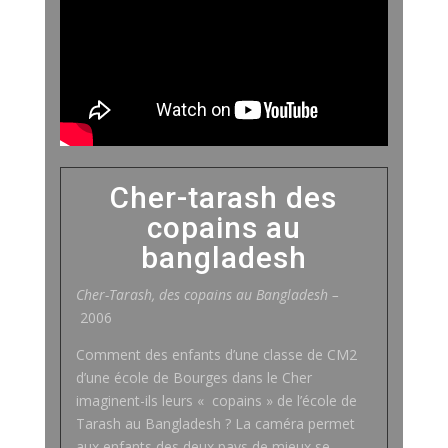
Cher-tarash des
copains au
bangladesh
Cher-Tarash, des copains au Bangladesh –
2006
Comment des enfants d’une classe de CM2
d’une école de Bourges dans le Cher
imaginent-ils leurs « copains » de l’école de
Tarash au Bangladesh ? La caméra permet
aux enfants des deux pays de mieux se