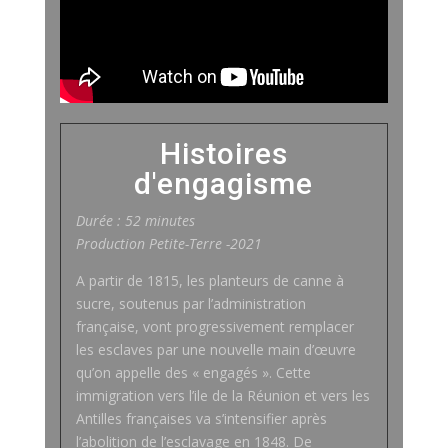
Histoires
d'engagisme
Durée : 52 minutes
Production Petite-Terre -2021
A partir de 1815, les planteurs de canne à
sucre, soutenus par l’administration
française, vont progressivement remplacer
les esclaves par une nouvelle main d’œuvre
qu’on appelle des « engagés ». Cette
immigration vers l’ile de la Réunion et vers les
Antilles françaises va s’intensifier après
l’abolition de l’esclavage en 1848. De