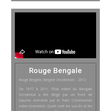
Rouge Bengale
Rouge Bengale,
Bengale Occidentale
–
2012
De 1977 à 2011, l’Etat indien du Bengale
Occidental a été dirigé par un front de
Gauche emmené par le Parti Communiste
indien (marxiste). Quels sont les succès et les