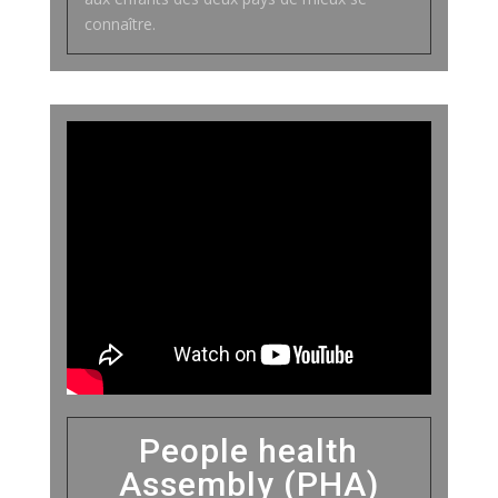
connaître.
People health
Assembly (PHA)