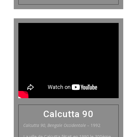
Calcutta 90
Calcutta 90,
Bengale Occidentale
–
1992
La ville de Calcutta fêtait en 1990 le 300ème