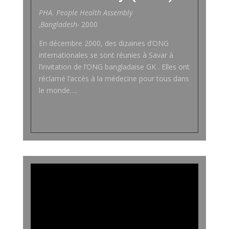
PHA. People Health Assembly
,
Bangladesh-
2000
En décembre 2000, des dizaines d’ONG
internationales se sont réunies à Savar à
l’invitation de l’ONG bangladaise GK . Elles ont
réclamé l’accès à la médecine pour tous dans
le monde….